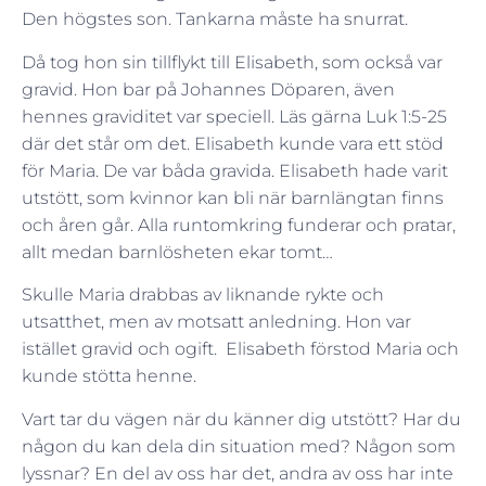
Den högstes son. Tankarna måste ha snurrat.
Då tog hon sin tillflykt till Elisabeth, som också var
gravid. Hon bar på Johannes Döparen, även
hennes graviditet var speciell. Läs gärna Luk 1:5-25
där det står om det. Elisabeth kunde vara ett stöd
för Maria. De var båda gravida. Elisabeth hade varit
utstött, som kvinnor kan bli när barnlängtan finns
och åren går. Alla runtomkring funderar och pratar,
allt medan barnlösheten ekar tomt…
Skulle Maria drabbas av liknande rykte och
utsatthet, men av motsatt anledning. Hon var
istället gravid och ogift. Elisabeth förstod Maria och
kunde stötta henne.
Vart tar du vägen när du känner dig utstött? Har du
någon du kan dela din situation med? Någon som
lyssnar? En del av oss har det, andra av oss har inte