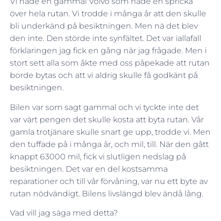
Vi hade en gammal Volvo som hade en spricka
över hela rutan. Vi trodde i många år att den skulle
bli underkänd på besiktningen. Men nä det blev
den inte. Den störde inte synfältet. Det var iallafall
förklaringen jag fick en gång när jag frågade. Men i
stort sett alla som åkte med oss påpekade att rutan
borde bytas och att vi aldrig skulle få godkänt på
besiktningen.
Bilen var som sagt gammal och vi tyckte inte det
var värt pengen det skulle kosta att byta rutan. Vår
gamla trotjänare skulle snart ge upp, trodde vi. Men
den tuffade på i många år, och mil, till. När den gått
knappt 63000 mil, fick vi slutligen nedslag på
besiktningen. Det var en del kostsamma
reparationer och till vår förvåning, var nu ett byte av
rutan nödvändigt. Bilens livslängd blev ändå lång.
Vad vill jag säga med detta?